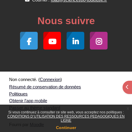
Nous suivre
Non connecté. (
Connexion
)
Résumé de conservation de données
Ouv
Politiques
Obtenir l’app mobile
Passer au thème standard
x
Si vous continuez à consulter ce site web, vous acceptez nos politiques :
CONDITIONS D’UTILISATION DES RESSOURCES PEDAGOGIQUES EN
LIGNE
Fourni par
Moodle
Continuer