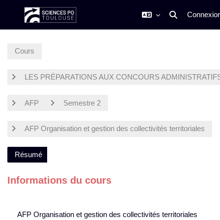
Connexio
Activer/désactiv
Panneau latéral
Passer au contenu principal
Cours
LES PRÉPARATIONS AUX CONCOURS ADMINISTRATIF
AFP
Semestre 2
AFP Organisation et gestion des collectivités territoriales
Résumé
Informations du cours
AFP Organisation et gestion des collectivités territoriales