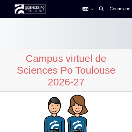
Connexion
Activer/désactive
Panneau latéral
Passer au contenu principal
Campus virtuel de
Sciences Po Toulouse
2026-27