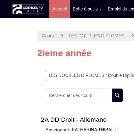
Accueil
Boîte à outils
Emploi du te
Passer au contenu principal
Cours
LES DOUBLES DIPLOMES
2ieme année
Catégories de cours
Rechercher des cours
Recherc
2A DD Droit - Allemand
Enseignant:
KATHARINA THIBAULT