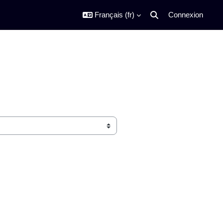
Français ‎(fr)‎
Connexion
Activer/désactiver la s