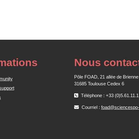
rmations
Nous contac
Pôle FOAD, 21 allée de Brienne
munity
31685 Toulouse Cedex 6
support
Téléphone : +33 (0)5.61.11.1
s
Courriel :
foad@sciencespo-t