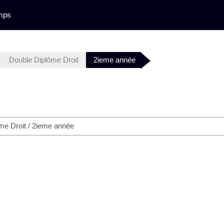
mps
Double Diplôme Droit
2ieme année
her des cours