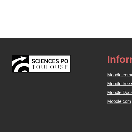
Info
Moodle com
Moodle free 
Moodle Doc
Moodle.com