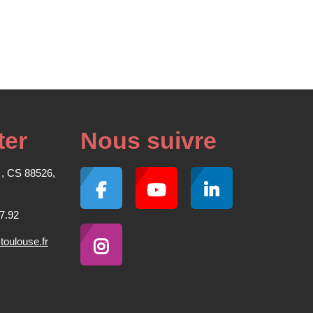
ter
Nous suivre
 , CS 88526,
7.92
oulouse.fr