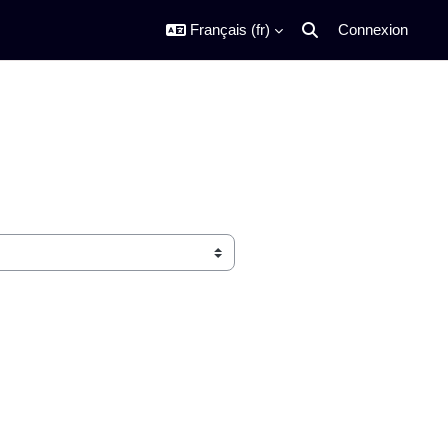
Français ‎(fr)‎
Connexion
Activer/désactiver la s