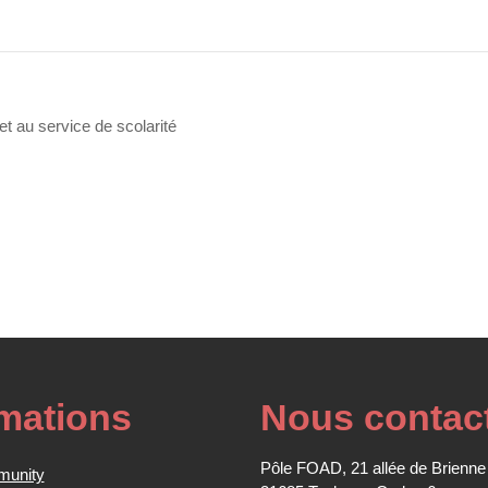
t au service de scolarité
rmations
Nous contac
Pôle FOAD, 21 allée de Brienne
munity