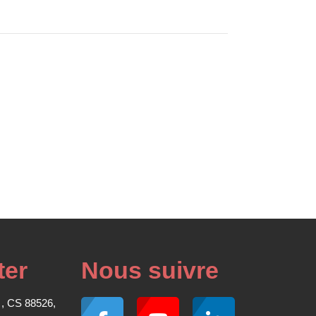
ter
Nous suivre
 , CS 88526,