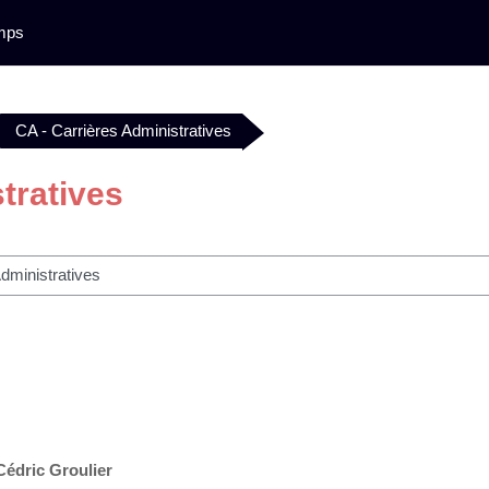
mps
CA - Carrières Administratives
tratives
her des cours
édric Groulier