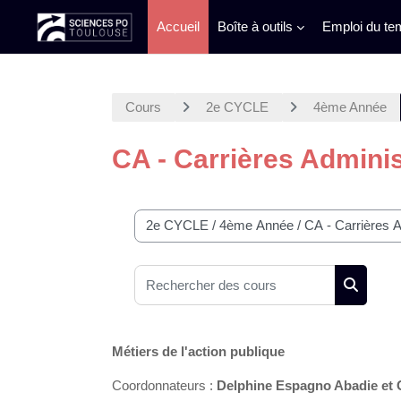
Accueil
Boîte à outils
Emploi du te
Passer au contenu principal
Cours
2e CYCLE
4ème Année
CA - Carrières Adminis
Catégories de cours
Rechercher des cours
Recherc
Métiers de l'action publique
Coordonnateurs :
Delphine Espagno Abadie et C