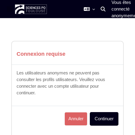
Vous êtes
connecté
Activer/désactiver
Panneau latéral
anonymeme
Passer au contenu principal
Connexion requise
Les utilisateurs anonymes ne peuvent pas
consulter les profils utilisateurs. Veuillez vous
connecter avec un compte utilisateur pour
continuer.
Annuler
Continuer