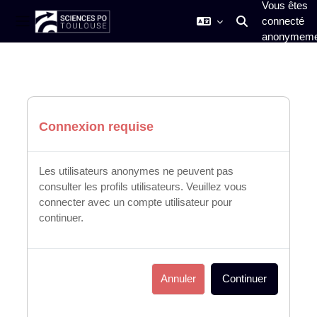
Vous êtes
connecté
Activer/désactiver
Panneau latéral
anonymeme
Passer au contenu principal
Connexion requise
Les utilisateurs anonymes ne peuvent pas
consulter les profils utilisateurs. Veuillez vous
connecter avec un compte utilisateur pour
continuer.
Annuler
Continuer