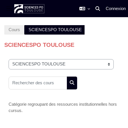
Connexion
Activer/désactiver
Panneau latéral
Passer au contenu principal
Cours
SCIENCESPO TOULOUSE
SCIENCESPO TOULOUSE
Catégories de cours
Rechercher des cours
Rechercher des cours
Catégorie regroupant des ressources institutionnelles hors
cursus.