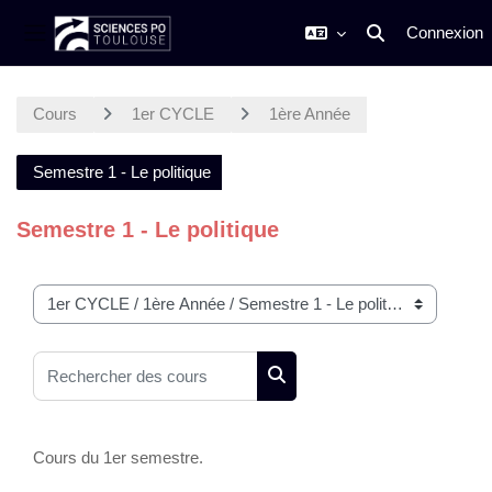
Connexion
Activer/désactiver
Panneau latéral
Passer au contenu principal
Cours
1er CYCLE
1ère Année
Semestre 1 - Le politique
Semestre 1 - Le politique
Catégories de cours
Rechercher des cours
Rechercher des cours
Cours du 1er semestre.