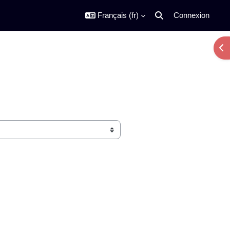
Français ‎(fr)‎
Connexion
Activer/désactiver la s
Ouv