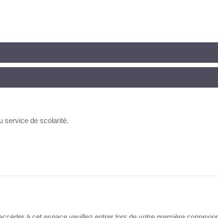
 service de scolarité.
accéder à cet espace veuillez entrer lors de votre première connexion 