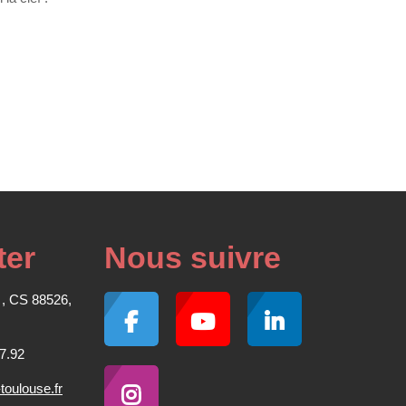
ter
Nous suivre
 , CS 88526,
7.92
oulouse.fr