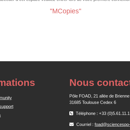
"MCopies"
rmations
Nous contac
Pôle FOAD, 21 allée de Brienne
munity
31685 Toulouse Cedex 6
support
Téléphone : +33 (0)5.61.11.1
s
Courriel :
foad@sciencespo-t