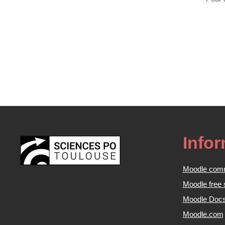
Info
Moodle com
Moodle free 
Moodle Doc
Moodle.com