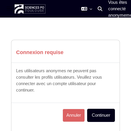
Vous êtes
connecté
Activer/désactiver
Panneau latéral
anonymeme
Passer au contenu principal
Connexion requise
Les utilisateurs anonymes ne peuvent pas
consulter les profils utilisateurs. Veuillez vous
connecter avec un compte utilisateur pour
continuer.
Annuler
Continuer