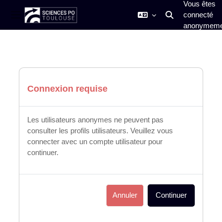
Vous êtes
connecté
Activer/désactiver
Panneau latéral
anonymeme
Passer au contenu principal
Connexion requise
Les utilisateurs anonymes ne peuvent pas
consulter les profils utilisateurs. Veuillez vous
connecter avec un compte utilisateur pour
continuer.
Annuler
Continuer