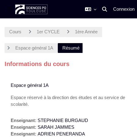
Connexion
Activer/désactiver
Panneau latéral
Passer au contenu principal
Cours
1er CYCLE
1ère Année
Espace général 1A
Résumé
Informations du cours
Espace général 1A
Espace réservé à la direction des études et au service de
scolarité.
Enseignant:
STEPHANIE BURGAUD
Enseignant:
SARAH JAMMES
Enseignant:
ADRIEN PENERANDA