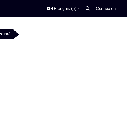
Français ‎(fr)‎
Connexion
Activer/désactiver la s
sumé