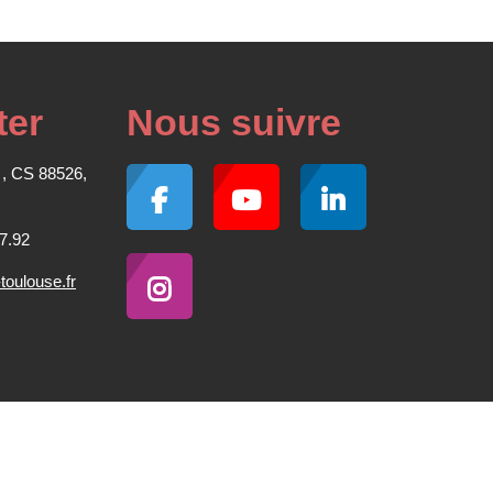
ter
Nous suivre
 , CS 88526,
7.92
oulouse.fr