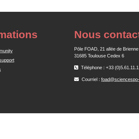
rmations
Nous contac
Pôle FOAD, 21 allée de Brienne
munity
31685 Toulouse Cedex 6
support
Téléphone : +33 (0)5.61.11.1
s
Courriel :
foad@sciencespo-t