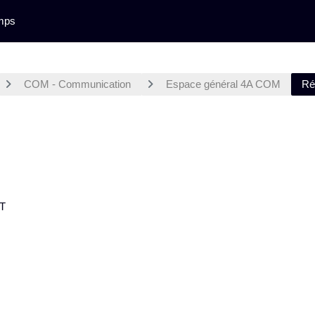
mps
COM - Communication
Espace général 4A COM
Ré
T