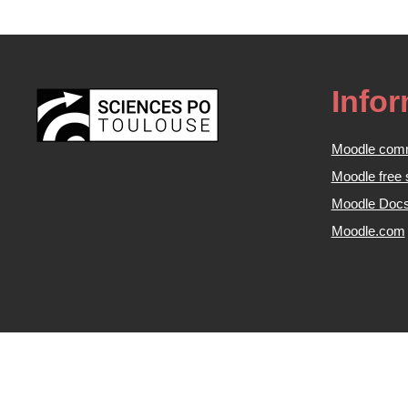
Info
Moodle com
Moodle free 
Moodle Doc
Moodle.com