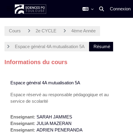
Connexion
Activer/désactiver
Panneau latéral
Passer au contenu principal
Cours
2e CYCLE
4ème Année
Espace général 4A mutualisation 5A
Résumé
Informations du cours
Espace général 4A mutualisation 5A
Espace réservé au responsable pédagogique et au
service de scolarité
Enseignant:
SARAH JAMMES
Enseignant:
JULIA MAZERAN
Enseignant:
ADRIEN PENERANDA