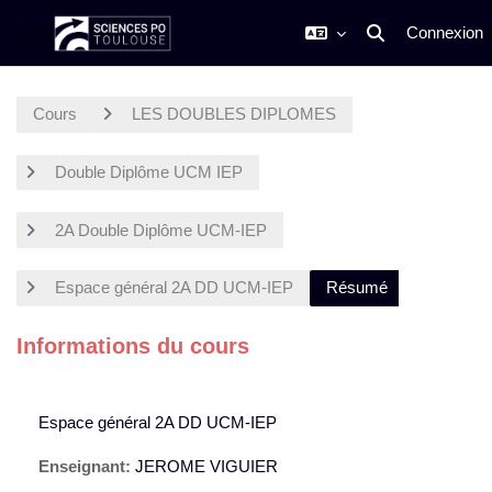
Connexion
Activer/désactiver
Panneau latéral
Passer au contenu principal
Cours
LES DOUBLES DIPLOMES
Double Diplôme UCM IEP
2A Double Diplôme UCM-IEP
Espace général 2A DD UCM-IEP
Résumé
Informations du cours
Espace général 2A DD UCM-IEP
Enseignant:
JEROME VIGUIER