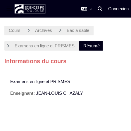
Connexion
Activer/désactiver
Panneau latéral
Passer au contenu principal
Cours
Archives
Bac à sable
Examens en ligne et PRISMES
Résumé
Informations du cours
Examens en ligne et PRISMES
Enseignant:
JEAN-LOUIS CHAZALY