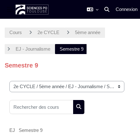
Connexion
Activer/désactiver
Panneau latéral
Passer au contenu principal
Cours
2e CYCLE
5ème année
EJ - Journalisme
Semestre 9
Semestre 9
Catégories de cours
Rechercher des cours
Rechercher des cours
EJ Semestre 9