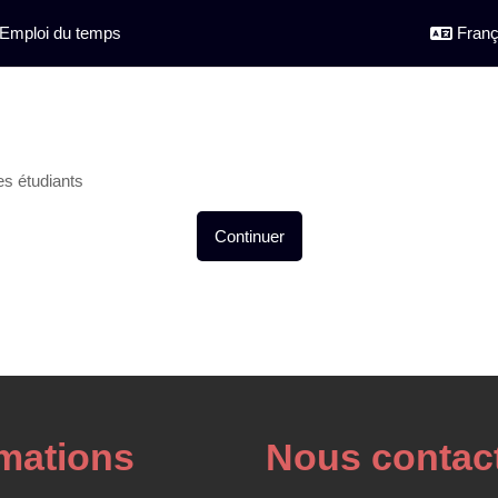
Emploi du temps
França
es étudiants
Continuer
rmations
Nous contac