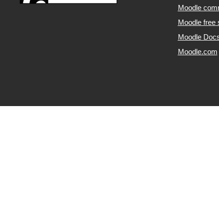
Moodle com
Moodle free 
Moodle Doc
Moodle.com