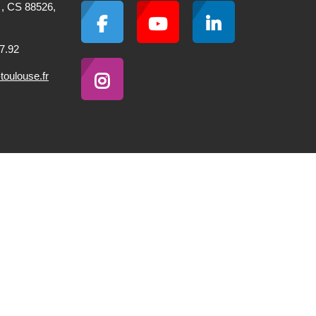
 , CS 88526,
7.92
oulouse.fr