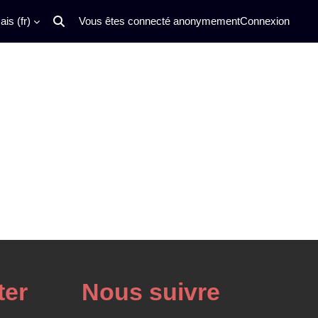
is ‎(fr)‎
Vous êtes connecté anonymement
Connexion
Activer/désactiver la saisie de recherche
ter
Nous suivre