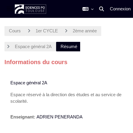
Connexion
Activer/désactiver
Panneau latéral
Passer au contenu principal
Cours
1er CYCLE
2ème année
Espace général 2A
Résumé
Informations du cours
Espace général 2A
Espace réservé à la direction des études et au service de
scolarité.
Enseignant:
ADRIEN PENERANDA