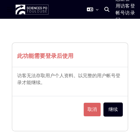
用访客
登
帐号访
录
切换搜索输入
停靠面板
问
跳到主要内容
此功能需要登录后使用
访客无法存取用户个人资料。以完整的用户帐号登
录才能继续。
取消
继续