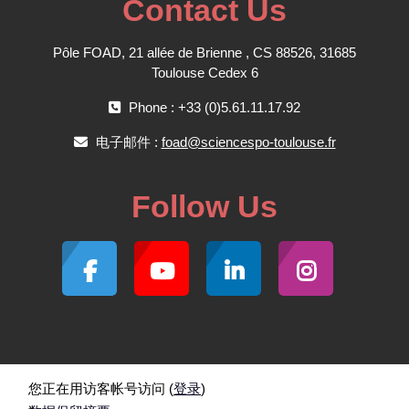
Contact Us
Pôle FOAD, 21 allée de Brienne , CS 88526, 31685
Toulouse Cedex 6
Phone : +33 (0)5.61.11.17.92
电子邮件 :
foad@sciencespo-toulouse.fr
Follow Us
您正在用访客帐号访问 (
登录
)