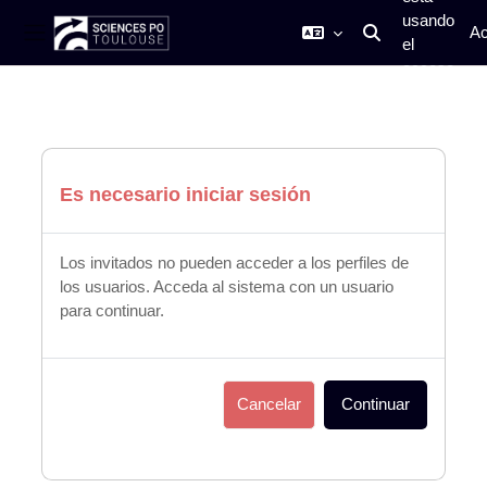
usando
Ac
el
Selector de búsq
Panel lateral
acceso
Salta al contenido principal
para
invitados
Es necesario iniciar sesión
Los invitados no pueden acceder a los perfiles de
los usuarios. Acceda al sistema con un usuario
para continuar.
Cancelar
Continuar