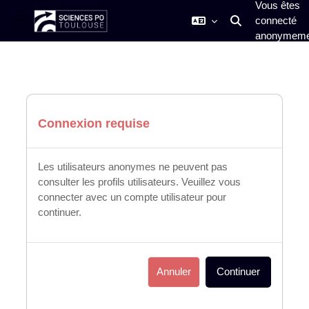
Vous êtes
connecté
Activer/désactiver
Panneau latéral
anonymeme
Passer au contenu principal
Connexion requise
Les utilisateurs anonymes ne peuvent pas
consulter les profils utilisateurs. Veuillez vous
connecter avec un compte utilisateur pour
continuer.
Annuler
Continuer