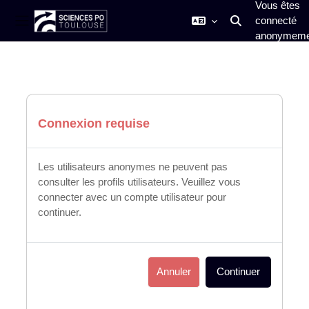
Vous êtes
connecté
Activer/désactiver
Panneau latéral
anonymeme
Passer au contenu principal
Connexion requise
Les utilisateurs anonymes ne peuvent pas
consulter les profils utilisateurs. Veuillez vous
connecter avec un compte utilisateur pour
continuer.
Annuler
Continuer