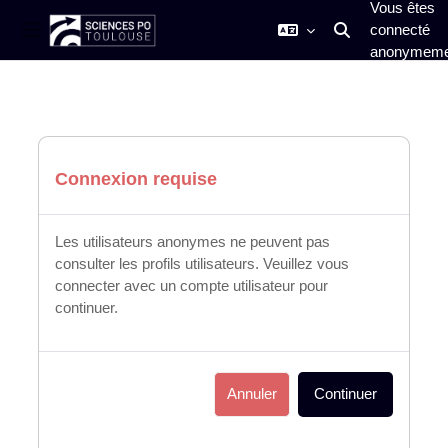
Vous êtes
connecté
Activer/désactiver
Panneau latéral
anonymeme
Passer au contenu principal
Connexion requise
Les utilisateurs anonymes ne peuvent pas
consulter les profils utilisateurs. Veuillez vous
connecter avec un compte utilisateur pour
continuer.
Annuler
Continuer