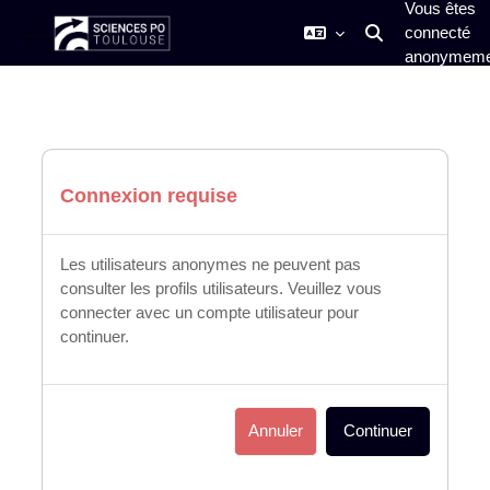
Vous êtes
connecté
Activer/désactiver
Panneau latéral
anonymeme
Passer au contenu principal
Connexion requise
Les utilisateurs anonymes ne peuvent pas
consulter les profils utilisateurs. Veuillez vous
connecter avec un compte utilisateur pour
continuer.
Annuler
Continuer