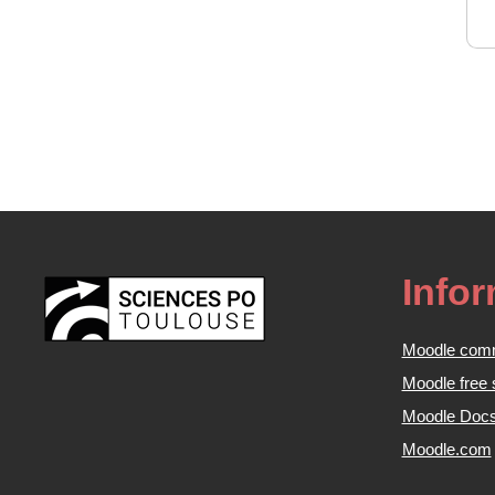
Info
Moodle com
Moodle free 
Moodle Doc
Moodle.com