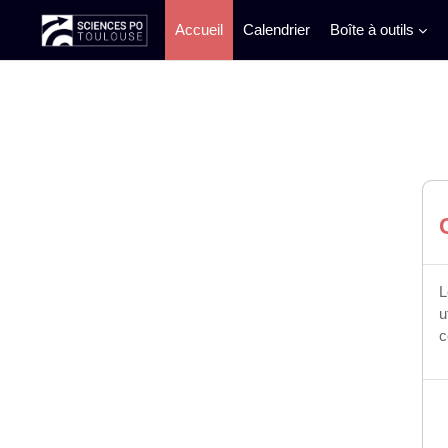
Accueil
Calendrier
Boîte à outils
Passer au contenu principal
L
u
c