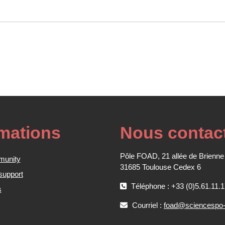
rmations
Nous contac
Pôle FOAD, 21 allée de Brienne
munity
31685 Toulouse Cedex 6
support
Téléphone : +33 (0)5.61.11.1
s
Courriel :
foad@sciencespo-t