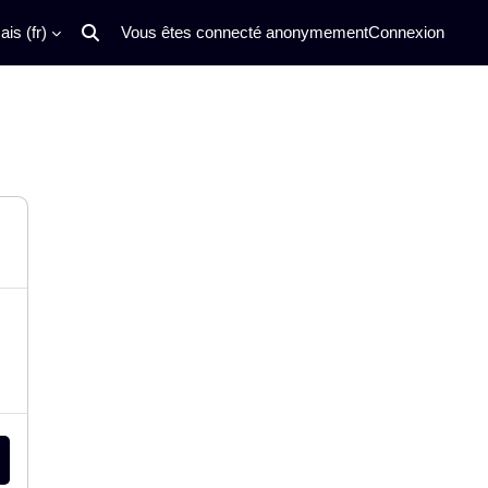
is ‎(fr)‎
Vous êtes connecté anonymement
Connexion
Activer/désactiver la saisie de recherche