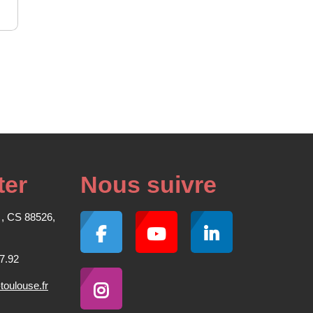
ter
Nous suivre
 , CS 88526,
7.92
oulouse.fr