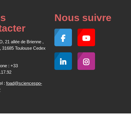
s
Nous suivre
tacter
, 21 allée de Brienne ,
, 31685 Toulouse Cedex
one : +33
.17.92
el :
foad@sciencespo-
r