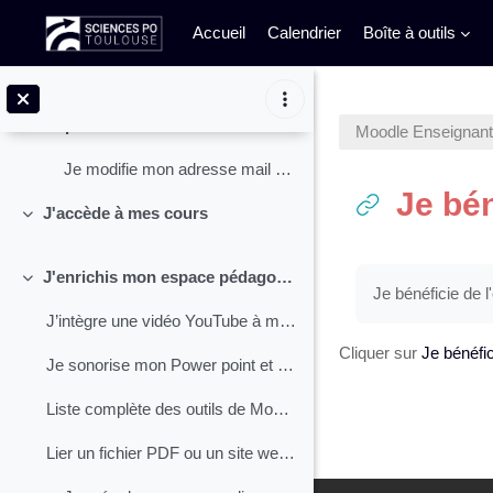
Replier
Accueil
Calendrier
Boîte à outils
Deux identifications Un seul mot de pa...
Passer au contenu principal
Je me connecte au campus virtuel de Sciences-Po To...
Je personnalise mon Moodle
Moodle Enseignan
Replier
Je modifie mon adresse mail sur...
Je bé
J'accède à mes cours
Replier
Conditions d’ac
J'enrichis mon espace pédagogique
Replier
Je bénéficie de 
J’intègre une vidéo YouTube à mon cours J'intègre ...
Cliquer sur
Je bénéfi
Je sonorise mon Power point et le transforme en vidéo
Liste complète des outils de Moodle
Lier un fichier PDF ou un site web dans Moodle