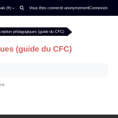
is ‎(fr)‎
Vous êtes connecté anonymement
Connexion
Activer/désactiver la saisie de recherche
exception pédagogiques (guide du CFC)
ques (guide du CFC)
rce.