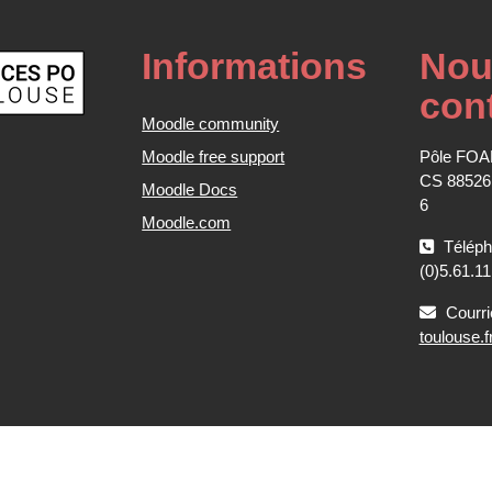
Informations
Nou
con
Moodle community
Moodle free support
Pôle FOAD
CS 88526
Moodle Docs
6
Moodle.com
Téléph
(0)5.61.11
Courri
toulouse.f