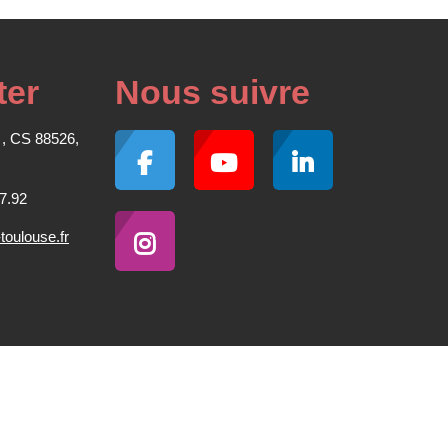
ter
Nous suivre
 , CS 88526,
7.92
oulouse.fr