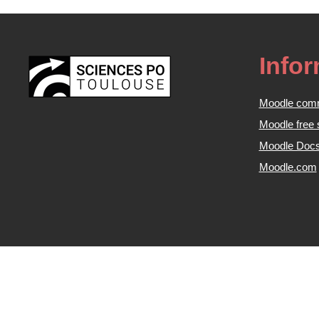
Info
Moodle com
Moodle free 
Moodle Doc
Moodle.com