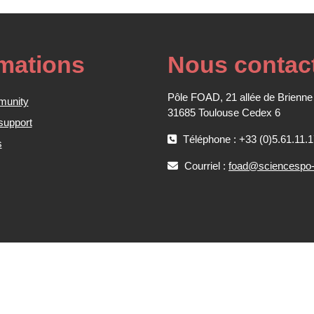
rmations
Nous contac
Pôle FOAD, 21 allée de Brienne
munity
31685 Toulouse Cedex 6
support
Téléphone : +33 (0)5.61.11.1
s
Courriel :
foad@sciencespo-t