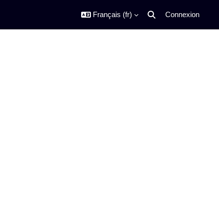
Français ‎(fr)‎
Connexion
Activer/désactiver la s