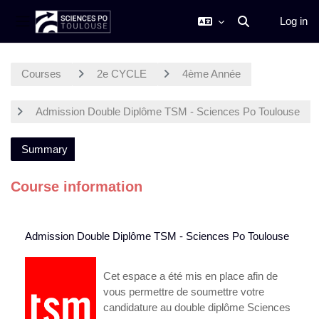
Log in
Toggle search inp
Side panel
Skip to main content
Courses
2e CYCLE
4ème Année
Admission Double Diplôme TSM - Sciences Po Toulouse
Summary
Course information
Admission Double Diplôme TSM - Sciences Po Toulouse
Cet espace a été mis en place afin de
vous permettre de soumettre votre
candidature au double diplôme Sciences