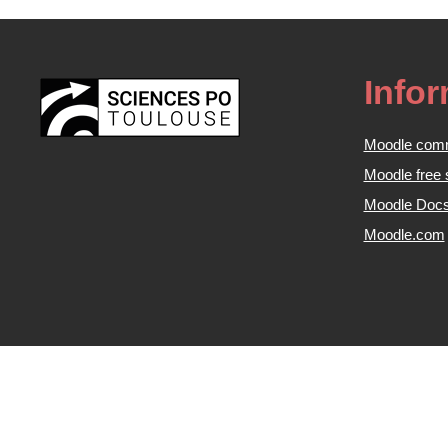
Info
Moodle com
Moodle free 
Moodle Doc
Moodle.com