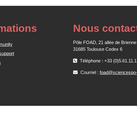
rmations
Nous contac
Pôle FOAD, 21 allée de Brienne
munity
31685 Toulouse Cedex 6
support
Téléphone : +33 (0)5.61.11.1
s
Courriel :
foad@sciencespo-t