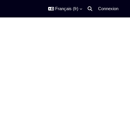
Français ‎(fr)‎
Connexion
Activer/désactiver la s