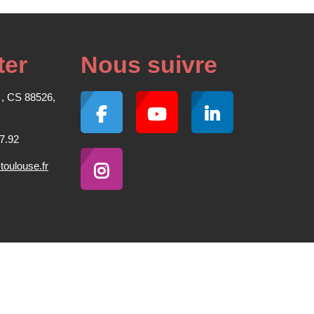
ter
Nous suivre
 , CS 88526,
7.92
oulouse.fr