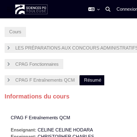
Connexio
Activer/désactiv
Panneau latéral
Passer au contenu principal
Cours
LES PRÉPARATIONS AUX CONCOURS ADMINISTRATIF
CPAG Fonctionnaires
CPAG F Entraînements QCM
Résumé
Informations du cours
CPAG F Entraînements QCM
Enseignant:
CELINE CELINE HODARA
Enseignant:
CHRISTOPHER CHARLES