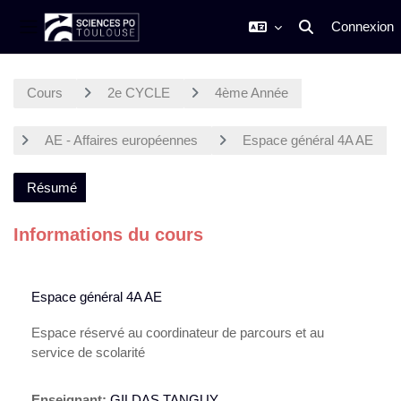
Connexion
Activer/désactiver
Panneau latéral
Passer au contenu principal
Cours
2e CYCLE
4ème Année
AE - Affaires européennes
Espace général 4A AE
Résumé
Informations du cours
Espace général 4A AE
Espace réservé au coordinateur de parcours et au
service de scolarité
Enseignant:
GILDAS TANGUY