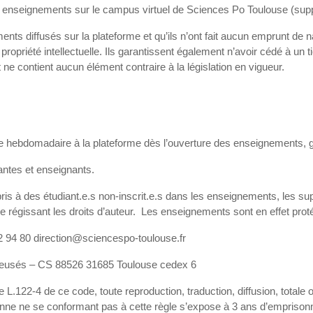
x enseignements sur le campus virtuel de Sciences Po Toulouse (supp
ts diffusés sur la plateforme et qu’ils n’ont fait aucun emprunt de natu
propriété intellectuelle. Ils garantissent également n’avoir cédé à un t
ne contient aucun élément contraire à la législation en vigueur.
 hebdomadaire à la plateforme dès l’ouverture des enseignements, grâ
nantes et enseignants.
ris à des étudiant.e.s non-inscrit.e.s dans les enseignements, les sup
le régissant les droits d’auteur. Les enseignements sont en effet protég
 22 94 80 direction@sciencespo-toulouse.fr
s creusés – CS 88526 31685 Toulouse cedex 6
cle L.122-4 de ce code, toute reproduction, traduction, diffusion, totale
rsonne ne se conformant pas à cette règle s’expose à 3 ans d’empriso