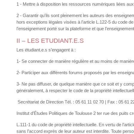
1 - Mettre à disposition les ressources numériques liées au
2 - Garantir qu’ils sont pleinement les auteurs des enseignemen
hors exceptions légales visées à l’article L.122-5 du code de 
l’enseignement porté sur la plateforme et que l’enseignement 
II – LES ETUDIANT.E.S
Les étudiant.e.s s’engagent à :
1- Se connecter de manière régulière et au moins de manière
2- Participer aux différents forums proposés par les enseig
3- Ne pas diffuser, de quelque manière que ce soit et y comp
généralement, à respecter le code de la propriété intellectuel
Secrétariat de Direction Tél. : 05 61 11 02 70 | Fax : 05 61
Institut d’Études Politiques de Toulouse 2 ter rue des puit
L.111-1 du code de propriété intellectuelle. En vertu de l’arti
sans l’accord exprès de leur auteur est interdite. Toute pe