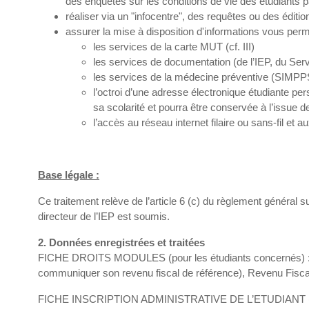
des enquêtes sur les conditions de vie des étudiants pa
réaliser via un "infocentre", des requêtes ou des éditio
assurer la mise à disposition d'informations vous perm
les services de la carte MUT (cf. III)
les services de documentation (de l’IEP, du Se
les services de la médecine préventive (SIMPPS 
l’octroi d’une adresse électronique étudiante pe
sa scolarité et pourra être conservée à l’issue d
l’accès au réseau internet filaire ou sans-fil et 
Base légale :
Ce traitement relève de l’article 6 (c) du règlement général s
directeur de l’IEP est soumis.
2. Données enregistrées et traitées
FICHE DROITS MODULES (pour les étudiants concernés) : Etat c
communiquer son revenu fiscal de référence), Revenu Fiscal d
FICHE INSCRIPTION ADMINISTRATIVE DE L’ETUDIANT (logiciel