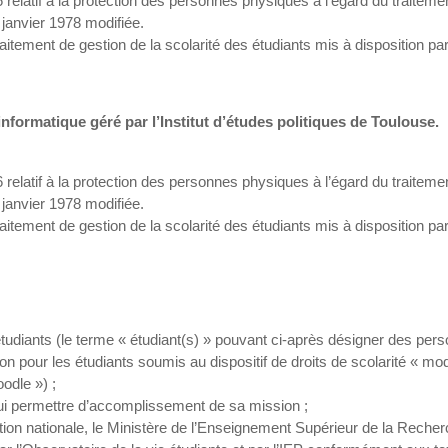
elatif à la protection des personnes physiques à l’égard du traitement
6 janvier 1978 modifiée.
raitement de gestion de la scolarité des étudiants mis à disposition
 informatique géré par l’Institut d’études politiques de Toulouse.
elatif à la protection des personnes physiques à l’égard du traitement
6 janvier 1978 modifiée.
raitement de gestion de la scolarité des étudiants mis à disposition
tudiants (le terme « étudiant(s) » pouvant ci-après désigner des perso
ion pour les étudiants soumis au dispositif de droits de scolarité « m
odle ») ;
 lui permettre d’accomplissement de sa mission ;
cation nationale, le Ministère de l’Enseignement Supérieur de la Reche