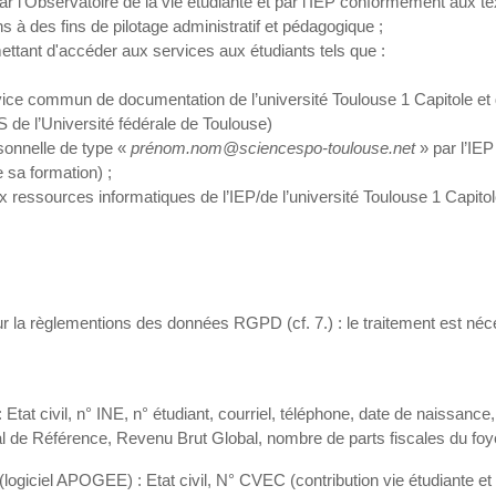
r l’Observatoire de la vie étudiante et par l’IEP conformément aux text
ns à des fins de pilotage administratif et pédagogique ;
ettant d'accéder aux services aux étudiants tels que :
rvice commun de documentation de l’université Toulouse 1 Capitole et
de l’Université fédérale de Toulouse)
rsonnelle de type «
prénom.nom@sciencespo-toulouse.net
» par l’IEP
e sa formation) ;
aux ressources informatiques de l’IEP/de l’université Toulouse 1 Capitol
ur la règlementions des données RGPD (cf. 7.) : le traitement est néce
ivil, n° INE, n° étudiant, courriel, téléphone, date de naissance, s
e Référence, Revenu Brut Global, nombre de parts fiscales du foyer, f
 APOGEE) : Etat civil, N° CVEC (contribution vie étudiante et ca