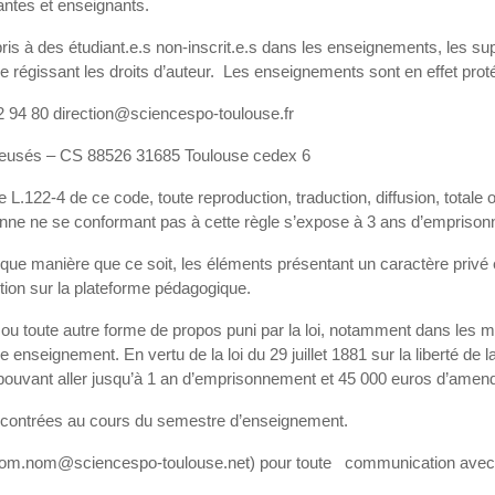
nantes et enseignants.
ris à des étudiant.e.s non-inscrit.e.s dans les enseignements, les sup
le régissant les droits d’auteur. Les enseignements sont en effet protég
 22 94 80 direction@sciencespo-toulouse.fr
s creusés – CS 88526 31685 Toulouse cedex 6
cle L.122-4 de ce code, toute reproduction, traduction, diffusion, totale
rsonne ne se conformant pas à cette règle s’expose à 3 ans d’empriso
elque manière que ce soit, les éléments présentant un caractère privé
tion sur la plateforme pédagogique.
s ou toute autre forme de propos puni par la loi, notamment dans les 
enseignement. En vertu de la loi du 29 juillet 1881 sur la liberté de l
s pouvant aller jusqu’à 1 an d’emprisonnement et 45 000 euros d’amen
rencontrées au cours du semestre d’enseignement.
(prenom.nom@sciencespo-toulouse.net) pour toute communication avec l