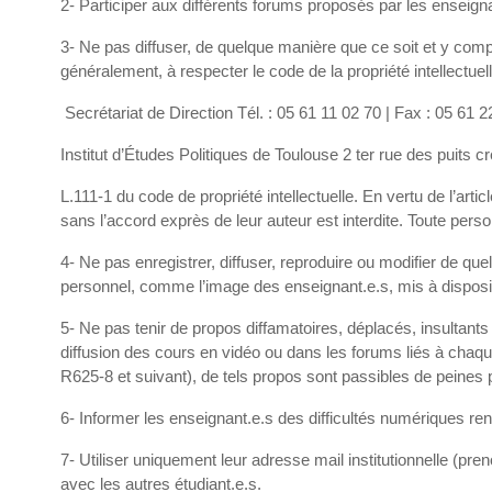
2- Participer aux différents forums proposés par les enseig
3- Ne pas diffuser, de quelque manière que ce soit et y comp
généralement, à respecter le code de la propriété intellectuel
Secrétariat de Direction Tél. : 05 61 11 02 70 | Fax : 05 61
Institut d’Études Politiques de Toulouse 2 ter rue des puit
L.111-1 du code de propriété intellectuelle. En vertu de l’arti
sans l’accord exprès de leur auteur est interdite. Toute pe
4- Ne pas enregistrer, diffuser, reproduire ou modifier de qu
personnel, comme l’image des enseignant.e.s, mis à disposi
5- Ne pas tenir de propos diffamatoires, déplacés, insultant
diffusion des cours en vidéo ou dans les forums liés à chaque 
R625-8 et suivant), de tels propos sont passibles de peine
6- Informer les enseignant.e.s des difficultés numériques 
7- Utiliser uniquement leur adresse mail institutionnelle 
avec les autres étudiant.e.s.