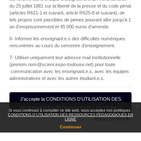
du 29 juillet 1881 sur la liberté de la presse et du code pénal
(articles R621-1 et suivant, article R625-8 et suivant), de
tels propos sont passibles de peines pouvant aller jusqu’à 1
an d’emprisonnement et 45 000 euros d’amende.
6- Informer les enseignant.e.s des difficultés numériques
rencontrées au cours du semestre d’enseignement.
7- Utiliser uniquement leur adresse mail institutionnelle
(prenom.nom@sciencespo-toulouse.net) pour toute
communication avec les enseignant.e.s, avec les équipes
administratives et avec les autres étudiant.e.s.
J’accepte la CONDITIONS D’UTILISATION DES
x
RESSOURCES PEDAGOGIQUES EN LIGNE .
Si vous continuez à consulter ce site web, vous acceptez nos politiques :
CONDITIONS D’UTILISATION DES RESSOURCES PEDAGOGIQUES EN
Retour en haut
LIGNE
Continuer