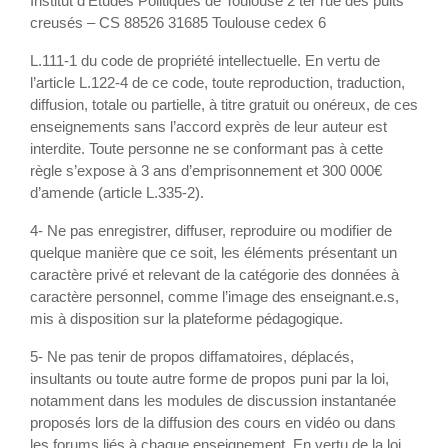
Institut d’Études Politiques de Toulouse 2 ter rue des puits
creusés – CS 88526 31685 Toulouse cedex 6
L.111-1 du code de propriété intellectuelle. En vertu de
l’article L.122-4 de ce code, toute reproduction, traduction,
diffusion, totale ou partielle, à titre gratuit ou onéreux, de ces
enseignements sans l’accord exprès de leur auteur est
interdite. Toute personne ne se conformant pas à cette
règle s’expose à 3 ans d’emprisonnement et 300 000€
d’amende (article L.335-2).
4- Ne pas enregistrer, diffuser, reproduire ou modifier de
quelque manière que ce soit, les éléments présentant un
caractère privé et relevant de la catégorie des données à
caractère personnel, comme l’image des enseignant.e.s,
mis à disposition sur la plateforme pédagogique.
5- Ne pas tenir de propos diffamatoires, déplacés,
insultants ou toute autre forme de propos puni par la loi,
notamment dans les modules de discussion instantanée
proposés lors de la diffusion des cours en vidéo ou dans
les forums liés à chaque enseignement. En vertu de la loi