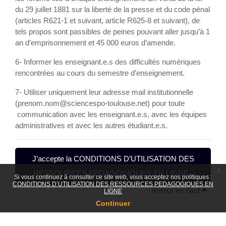
du 29 juillet 1881 sur la liberté de la presse et du code pénal
(articles R621-1 et suivant, article R625-8 et suivant), de
tels propos sont passibles de peines pouvant aller jusqu’à 1
an d’emprisonnement et 45 000 euros d’amende.
6- Informer les enseignant.e.s des difficultés numériques
rencontrées au cours du semestre d’enseignement.
7- Utiliser uniquement leur adresse mail institutionnelle
(prenom.nom@sciencespo-toulouse.net) pour toute
communication avec les enseignant.e.s, avec les équipes
administratives et avec les autres étudiant.e.s.
J’accepte la CONDITIONS D’UTILISATION DES
x
RESSOURCES PEDAGOGIQUES EN LIGNE .
Si vous continuez à consulter ce site web, vous acceptez nos politiques :
CONDITIONS D’UTILISATION DES RESSOURCES PEDAGOGIQUES EN
Retour en haut
LIGNE
Continuer