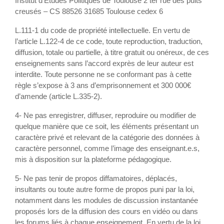
Institut d’Études Politiques de Toulouse 2 ter rue des puits
creusés – CS 88526 31685 Toulouse cedex 6
L.111-1 du code de propriété intellectuelle. En vertu de
l’article L.122-4 de ce code, toute reproduction, traduction,
diffusion, totale ou partielle, à titre gratuit ou onéreux, de ces
enseignements sans l’accord exprès de leur auteur est
interdite. Toute personne ne se conformant pas à cette
règle s’expose à 3 ans d’emprisonnement et 300 000€
d’amende (article L.335-2).
4- Ne pas enregistrer, diffuser, reproduire ou modifier de
quelque manière que ce soit, les éléments présentant un
caractère privé et relevant de la catégorie des données à
caractère personnel, comme l’image des enseignant.e.s,
mis à disposition sur la plateforme pédagogique.
5- Ne pas tenir de propos diffamatoires, déplacés,
insultants ou toute autre forme de propos puni par la loi,
notamment dans les modules de discussion instantanée
proposés lors de la diffusion des cours en vidéo ou dans
les forums liés à chaque enseignement. En vertu de la loi