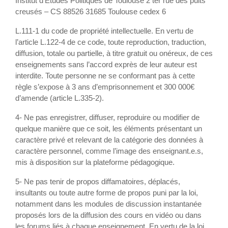
Institut d’Études Politiques de Toulouse 2 ter rue des puits
creusés – CS 88526 31685 Toulouse cedex 6
L.111-1 du code de propriété intellectuelle. En vertu de
l’article L.122-4 de ce code, toute reproduction, traduction,
diffusion, totale ou partielle, à titre gratuit ou onéreux, de ces
enseignements sans l’accord exprès de leur auteur est
interdite. Toute personne ne se conformant pas à cette
règle s’expose à 3 ans d’emprisonnement et 300 000€
d’amende (article L.335-2).
4- Ne pas enregistrer, diffuser, reproduire ou modifier de
quelque manière que ce soit, les éléments présentant un
caractère privé et relevant de la catégorie des données à
caractère personnel, comme l’image des enseignant.e.s,
mis à disposition sur la plateforme pédagogique.
5- Ne pas tenir de propos diffamatoires, déplacés,
insultants ou toute autre forme de propos puni par la loi,
notamment dans les modules de discussion instantanée
proposés lors de la diffusion des cours en vidéo ou dans
les forums liés à chaque enseignement. En vertu de la loi