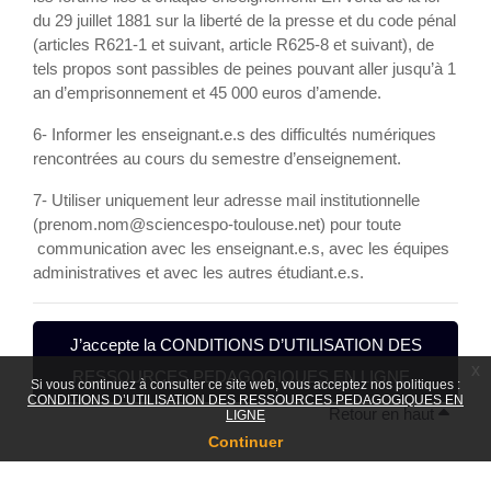
du 29 juillet 1881 sur la liberté de la presse et du code pénal
(articles R621-1 et suivant, article R625-8 et suivant), de
tels propos sont passibles de peines pouvant aller jusqu’à 1
an d’emprisonnement et 45 000 euros d’amende.
6- Informer les enseignant.e.s des difficultés numériques
rencontrées au cours du semestre d’enseignement.
7- Utiliser uniquement leur adresse mail institutionnelle
(prenom.nom@sciencespo-toulouse.net) pour toute
communication avec les enseignant.e.s, avec les équipes
administratives et avec les autres étudiant.e.s.
J’accepte la CONDITIONS D’UTILISATION DES
x
RESSOURCES PEDAGOGIQUES EN LIGNE .
Si vous continuez à consulter ce site web, vous acceptez nos politiques :
CONDITIONS D’UTILISATION DES RESSOURCES PEDAGOGIQUES EN
Retour en haut
LIGNE
Continuer