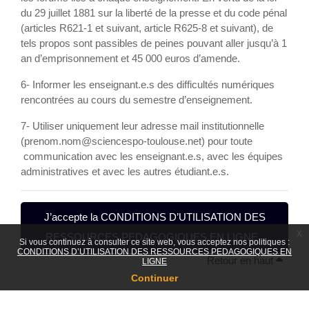
du 29 juillet 1881 sur la liberté de la presse et du code pénal
(articles R621-1 et suivant, article R625-8 et suivant), de
tels propos sont passibles de peines pouvant aller jusqu’à 1
an d’emprisonnement et 45 000 euros d’amende.
6- Informer les enseignant.e.s des difficultés numériques
rencontrées au cours du semestre d’enseignement.
7- Utiliser uniquement leur adresse mail institutionnelle
(prenom.nom@sciencespo-toulouse.net) pour toute
communication avec les enseignant.e.s, avec les équipes
administratives et avec les autres étudiant.e.s.
J’accepte la CONDITIONS D’UTILISATION DES
x
RESSOURCES PEDAGOGIQUES EN LIGNE .
Si vous continuez à consulter ce site web, vous acceptez nos politiques :
CONDITIONS D’UTILISATION DES RESSOURCES PEDAGOGIQUES EN
Retour en haut
LIGNE
Continuer