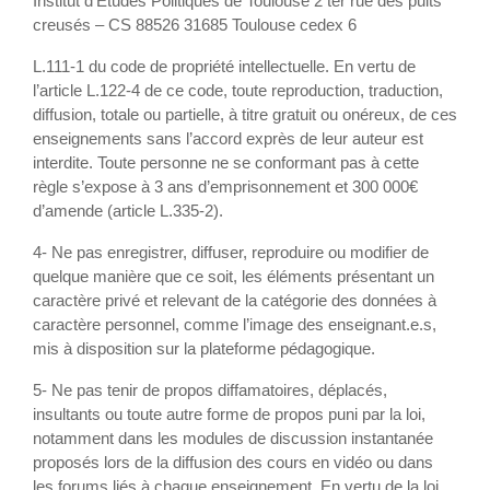
Institut d’Études Politiques de Toulouse 2 ter rue des puits
creusés – CS 88526 31685 Toulouse cedex 6
L.111-1 du code de propriété intellectuelle. En vertu de
l’article L.122-4 de ce code, toute reproduction, traduction,
diffusion, totale ou partielle, à titre gratuit ou onéreux, de ces
enseignements sans l’accord exprès de leur auteur est
interdite. Toute personne ne se conformant pas à cette
règle s’expose à 3 ans d’emprisonnement et 300 000€
d’amende (article L.335-2).
4- Ne pas enregistrer, diffuser, reproduire ou modifier de
quelque manière que ce soit, les éléments présentant un
caractère privé et relevant de la catégorie des données à
caractère personnel, comme l’image des enseignant.e.s,
mis à disposition sur la plateforme pédagogique.
5- Ne pas tenir de propos diffamatoires, déplacés,
insultants ou toute autre forme de propos puni par la loi,
notamment dans les modules de discussion instantanée
proposés lors de la diffusion des cours en vidéo ou dans
les forums liés à chaque enseignement. En vertu de la loi