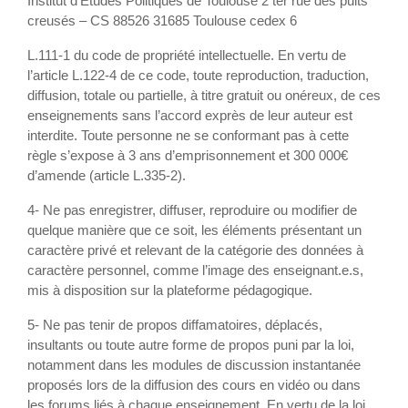
Institut d’Études Politiques de Toulouse 2 ter rue des puits
creusés – CS 88526 31685 Toulouse cedex 6
L.111-1 du code de propriété intellectuelle. En vertu de
l’article L.122-4 de ce code, toute reproduction, traduction,
diffusion, totale ou partielle, à titre gratuit ou onéreux, de ces
enseignements sans l’accord exprès de leur auteur est
interdite. Toute personne ne se conformant pas à cette
règle s’expose à 3 ans d’emprisonnement et 300 000€
d’amende (article L.335-2).
4- Ne pas enregistrer, diffuser, reproduire ou modifier de
quelque manière que ce soit, les éléments présentant un
caractère privé et relevant de la catégorie des données à
caractère personnel, comme l’image des enseignant.e.s,
mis à disposition sur la plateforme pédagogique.
5- Ne pas tenir de propos diffamatoires, déplacés,
insultants ou toute autre forme de propos puni par la loi,
notamment dans les modules de discussion instantanée
proposés lors de la diffusion des cours en vidéo ou dans
les forums liés à chaque enseignement. En vertu de la loi