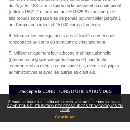
du 29 juillet 1881 sur la liberté de la presse et du code pénal
(articles R621-1 et suivant, article R625-8 et suivant), de
tels propos sont passibles de peines pouvant aller jusqu’à 1
an d’emprisonnement et 45 000 euros d’amende.
6- Informer les enseignant.e.s des difficultés numériques
rencontrées au cours du semestre d’enseignement.
7- Utiliser uniquement leur adresse mail institutionnelle
(prenom.nom@sciencespo-toulouse.net) pour toute
communication avec les enseignant.e.s, avec les équipes
administratives et avec les autres étudiant.e.s.
J’accepte la CONDITIONS D’UTILISATION DES
x
RESSOURCES PEDAGOGIQUES EN LIGNE .
Si vous continuez à consulter ce site web, vous acceptez nos politiques :
CONDITIONS D’UTILISATION DES RESSOURCES PEDAGOGIQUES EN
Retour en haut
LIGNE
Continuer