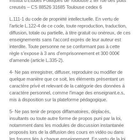
Institut d’Études Politiques de Toulouse 2 ter rue des puits
creusés – CS 88526 31685 Toulouse cedex 6
L.111-1 du code de propriété intellectuelle. En vertu de
l’article L.122-4 de ce code, toute reproduction, traduction,
diffusion, totale ou partielle, à titre gratuit ou onéreux, de ces
enseignements sans l’accord exprès de leur auteur est
interdite. Toute personne ne se conformant pas à cette
règle s’expose à 3 ans d’emprisonnement et 300 000€
d’amende (article L.335-2).
4- Ne pas enregistrer, diffuser, reproduire ou modifier de
quelque manière que ce soit, les éléments présentant un
caractère privé et relevant de la catégorie des données à
caractère personnel, comme l’image des enseignant.e.s,
mis à disposition sur la plateforme pédagogique.
5- Ne pas tenir de propos diffamatoires, déplacés,
insultants ou toute autre forme de propos puni par la loi,
notamment dans les modules de discussion instantanée
proposés lors de la diffusion des cours en vidéo ou dans
les forums liés à chaque enseignement. En vertu de la loi