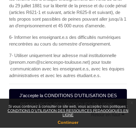
du 29 juillet 1881 sur la liberté de la presse et du code pénal
(articles R621-1 et suivant, article R625-8 et suivant), de
tels propos sont passibles de peines pouvant aller jusqu’à 1
an d’emprisonnement et 45 000 euros d’amende.
6- Informer les enseignant.e.s des difficultés numériques
rencontrées au cours du semestre d’enseignement.
7- Utiliser uniquement leur adresse mail institutionnelle
(prenom.nom@sciencespo-toulouse.net) pour toute
communication avec les enseignant.e.s, avec les équipes
administratives et avec les autres étudiant.e.s.
J’accepte la CONDITIONS D’UTILISATION DES
x
RESSOURCES PEDAGOGIQUES EN LIGNE .
Si vous continuez à consulter ce site web, vous acceptez nos politiques :
CONDITIONS D’UTILISATION DES RESSOURCES PEDAGOGIQUES EN
Retour en haut
LIGNE
Continuer